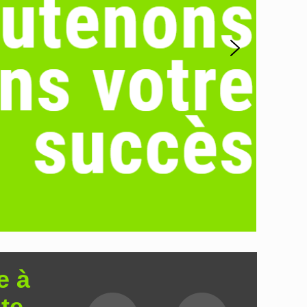
e à
te