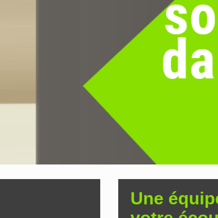
Une équip
votre écou