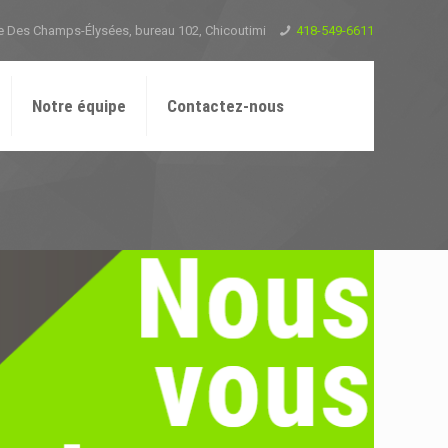
e Des Champs-Élysées, bureau 102, Chicoutimi
418-549-6611
Notre équipe
Contactez-nous